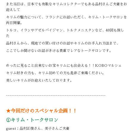
また当日は、日本でも有数なキリムコレクターでもある品村さんご夫妻をお
迎えして
キリムの魅力について、フランクにお話いただく、キリム・トークサロンを
両日開催。
トルコ、イランやアゼルバイジャン、トルクメニスタンなど、40回も旅し
た
品村さんから、現地での買い付けのお話やキリムのお手入れ方法まで、
ここでしか聞けないお話がきける貴重でレアなトークサロンです。
めったに見ること出来ないお宝キリムにも出会える！！KOBOマルシェ
キリム好きの方も、キリム初めての方も是非ご来場ください。
美しいキリムがお迎えいたしております。
--------------------------------------------------------
★今回だけのスペシャル企画！！
①キリム・トークサロン
guest：品村正俊さん、美子さんご夫妻