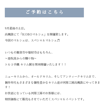
ご 予 約 は こ ち ら
9月最後の土日。
高槻店にて「KOBOマルシェ」を開催致します。
今回のマルシェは、スペシャルマルシェ♬
いつもの雑貨市や端材市はもちろん、
～遊牧民からの贈り物～
トルコ手織 キリム展を同時開催いたします！！
ニューキリムから、オールドキリム、そしてアンティークキリムまで、
製作年代もさまざまな個性豊かなキリム達が河原工房高槻店にやってきま
す！
お世話になっている河原工房のお客様には、
特別価格にて販売もさせていただくスペシャルイベントです。