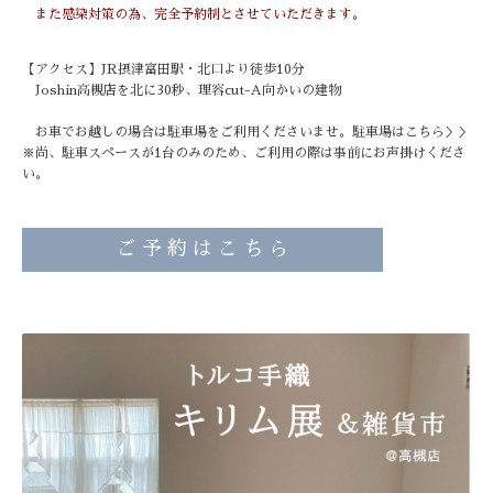
また感染対策の為、完全予約制とさせていただきます。
【アクセス】JR摂津富田駅・北口より徒歩10分
Joshin高槻店を北に30秒、理容cut-A向かいの建物
お車でお越しの場合は駐車場をご利用くださいませ。
駐車場はこちら＞＞
※尚、駐車スペースが1台のみのため、ご利用の際は事前にお声掛けくださ
い。
ご 予 約 は こ ち ら