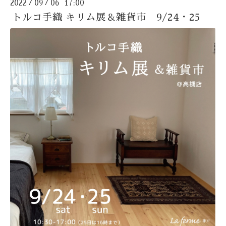
2022
09
06 17:00
/
/
トルコ手織 キリム展＆雑貨市 9/24・25