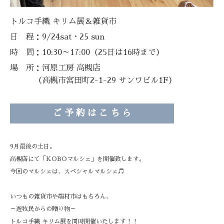
トルコ手織 キリム展＆雑貨市
日 程：9/24sat・25 sun
時 間：10:30～17:00（25日は16時まで）
場 所：
河原工房 高槻店
（高槻市宮田町2-1-29 サンワビル1F）
ご 予 約 は こ ち ら
9月最後の土日。
高槻店にて「KOBOマルシェ」を開催致します。
今回のマルシェは、スペシャルマルシェ♬
いつもの雑貨市や端材市はもちろん、
～遊牧民からの贈り物～
トルコ手織 キリム展を同時開催いたします！！