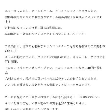
ニューキリムから、オールドキリム、そしてアンティークキリムまで、
製作年代もさまざまな個性豊かなキリム達が河原工房高槻店にやってきま
す！
お世話になっている河原工房のお客様には、
特別価格にて販売もさせていただくスペシャルイベントです。
また当日は、日本でも有数なキリムコレクターでもある品村さんご夫妻をお
迎えして
キリムの魅力について、フランクにお話いただく、キリム・トークサロンを
両日開催。
トルコ、イランやアゼルバイジャン、トルクメニスタンなど、40回も旅し
た
品村さんから、現地での買い付けのお話やキリムのお手入れ方法まで、
ここでしか聞けないお話がきける貴重でレアなトークサロンです。
めったに見ること出来ないお宝キリムにも出会える！！KOBOマルシェ
キリム好きの方も、キリム初めての方も是非ご来場ください。
美しいキリムがお迎えいたしております。