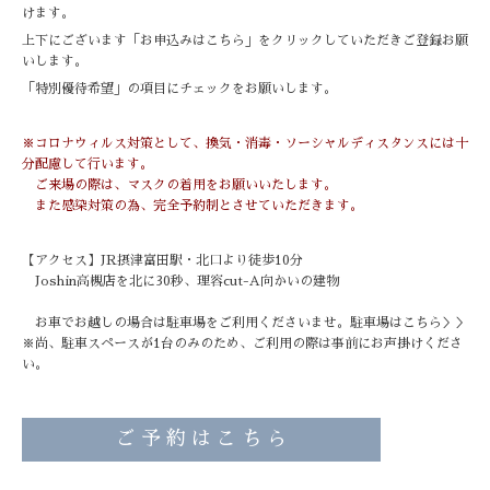
けます。
上下にございます「お申込みはこちら」をクリックしていただきご登録お願
いします。
「特別優待希望」の項目にチェックをお願いします。
※コロナウィルス対策として、換気・消毒・ソーシャルディスタンスには十
分配慮して行います。
ご来場の際は、マスクの着用をお願いいたします。
また感染対策の為、完全予約制とさせていただきます。
【アクセス】JR摂津富田駅・北口より徒歩10分
Joshin高槻店を北に30秒、理容cut-A向かいの建物
お車でお越しの場合は駐車場をご利用くださいませ。
駐車場はこちら＞＞
※尚、駐車スペースが1台のみのため、ご利用の際は事前にお声掛けくださ
い。
ご 予 約 は こ ち ら