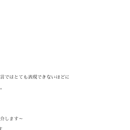
言ではとても表現できないほどに
。
。
介します～
す。